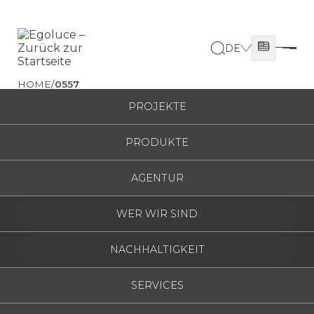
DE
ITALIANO
HOME
/
0557
ESPAÑOL
PROJEKTE
ENGLISH
PRODUKTE
FRANÇAIS
DEUTSCH
AGENTUR
РУССКИЙ
0557
7.87 inch
WER WIR SIND
IN: 50/60Hz 220-240V
OUT: 350mA DC
Wählen Sie die Ausführung und den Lampentyp aus,
NACHHALTIGKEIT
um den entsprechenden Code zu erfahren
SERVICES
.01
Weiß