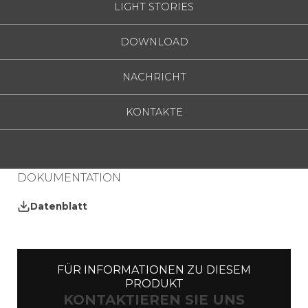
LIGHT STORIES
.02
Schwarz
DOWNLOAD
TECHNISCHE EIGENSCHAFTEN
Elektrifizierung:
350mA
NACHRICHT
IP-Klasse:
20
Maße:
KONTAKTE
7.87 inch
Nettogewicht:
1.10 lb
Materialien:
metall
DOKUMENTATION
Datenblatt
FÜR INFORMATIONEN ZU DIESEM
PRODUKT
KONTAKTIEREN SIE UNS