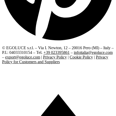
© EGOLUCE s.r.l. – Via I. Newton, 12 – 20016 Pero (MI) – Italy –
P.I.: 04033310154 – Tel.
+39 023395861
–
infoitalia@egoluce.com
–
export@egoluce.com
|
Privacy Policy
|
Cookie Policy
|
Privacy
Policy for Customers and Suppliers