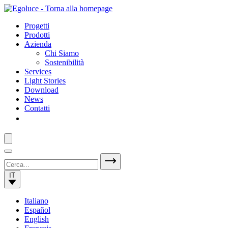
Progetti
Prodotti
Azienda
Chi Siamo
Sostenibilità
Services
Light Stories
Download
News
Contatti
IT
Italiano
Español
English