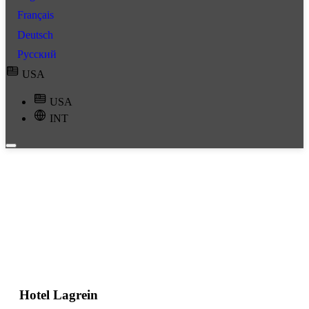
Français
Deutsch
Русский
USA
USA
INT
Hotel Lagrein