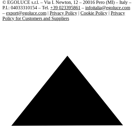
© EGOLUCE s.r.l. – Via I. Newton, 12 – 20016 Pero (MI) – Italy –
P.I.: 04033310154 – Tel.
+39 023395861
–
infoitalia@egoluce.com
–
export@egoluce.com
|
Privacy Policy
|
Cookie Policy
|
Privacy
Policy for Customers and Suppliers