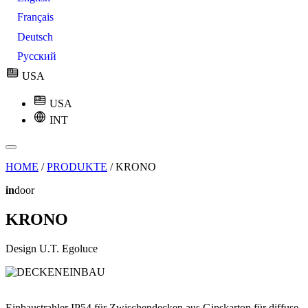
Français
Deutsch
Русский
USA
USA
INT
HOME
/
PRODUKTE
/
KRONO
in
door
KRONO
Design U.T. Egoluce
Einbaustrahler IP54 für Zwischendecken aus Gipskarton für diffuse