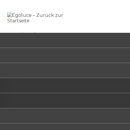
HOME
/
LARA
/
2550