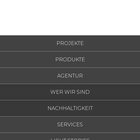
PROJEKTE
PRODUKTE
Lara
AGENTUR
2550
4.96 inch
WER WIR SIND
Wählen Sie die Ausführung und den Lampentyp aus, u
NACHHALTIGKEIT
.02
Schwarz
SERVICES
.06
Grün