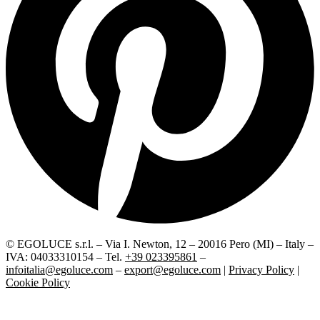
© EGOLUCE s.r.l. – Via I. Newton, 12 – 20016 Pero (MI) – Italy –
IVA: 04033310154 – Tel.
+39 023395861
–
infoitalia@egoluce.com
–
export@egoluce.com
|
Privacy Policy
|
Cookie Policy