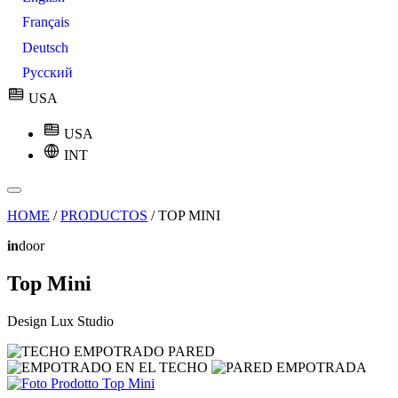
Français
Deutsch
Русский
USA
USA
INT
HOME
/
PRODUCTOS
/
TOP MINI
in
door
Top Mini
Design Lux Studio