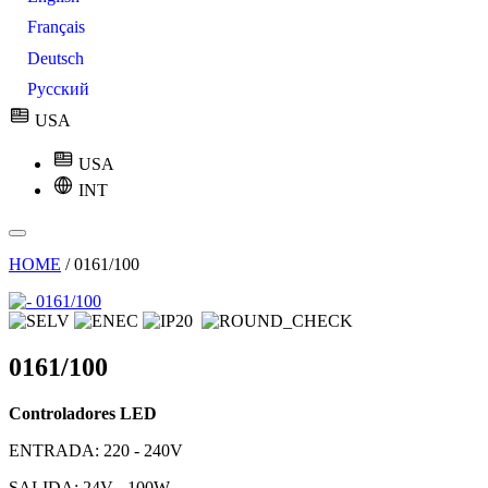
Français
Deutsch
Русский
USA
USA
INT
HOME
/
0161/100
0161/100
Controladores LED
ENTRADA: 220 - 240V
SALIDA: 24V - 100W