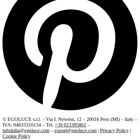
© EGOLUCE s.r.l. – Via I. Newton, 12 – 20016 Pero (MI) – Italy –
IVA: 04033310154 – Tel.
+39 023395861
–
infoitalia@egoluce.com
–
export@egoluce.com
|
Privacy Policy
|
Cookie Policy