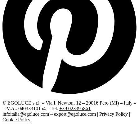
© EGOLUCE s.r.l. – Via I. Newton, 12 – 20016 Pero (MI) – Italy –
T.V.A.: 04033310154 – Tel.
+39 023395861
–
infoitalia@egoluce.com
–
export@egoluce.com
|
Privacy Policy
|
Cookie Policy