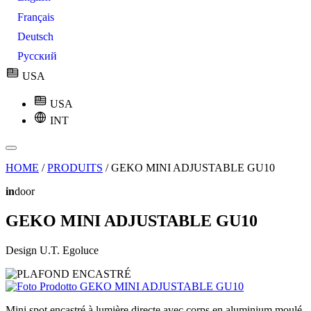
Français
Deutsch
Русский
USA
USA
INT
HOME
/
PRODUITS
/
GEKO MINI ADJUSTABLE GU10
in
door
GEKO MINI ADJUSTABLE GU10
Design U.T. Egoluce
Mini spot encastré à lumière directe avec corps en aluminium moulé