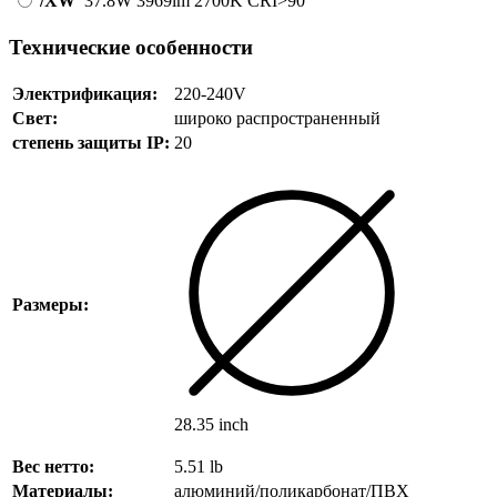
/XW
37.8W
3969lm
2700K
CRI>90
Технические особенности
Электрификация:
220-240V
Свет:
широко распространенный
степень защиты IP:
20
Размеры:
28.35 inch
Вес нетто:
5.51 lb
Материалы:
алюминий/поликарбонат/ПВХ