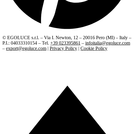
© EGOLUCE s.r.l. – Via I. Newton, 12 – 20016 Pero (MI) – Italy –
P.I.: 04033310154 – Tel.
+39 023395861
–
infoitalia@egoluce.com
–
export@egoluce.com
|
Privacy Policy
|
Cookie Policy