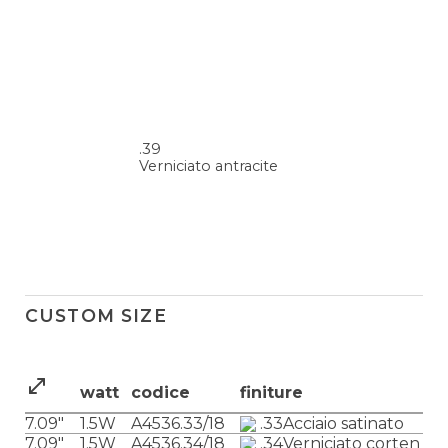
.39
Verniciato antracite
CUSTOM SIZE
watt
codice
finiture
7.09″
1.5W
A4536.33/18
.33
Acciaio satinato
7.09″
1.5W
A4536.34/18
.34
Verniciato corten