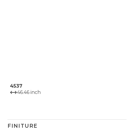
4537
46.46 inch
FINITURE