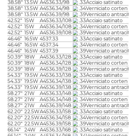
38.58″
13.5W
A4536.33/98
.33
Acciaio satinato
38.58″
13.5W
A4536.34/98
.34
Verniciato corten
38.58″
13.5W
A4536.39/98
.39
Verniciato antracite
42.52″
15W
A4536.33/108
.33
Acciaio satinato
42.52″
15W
A4536.34/108
.34
Verniciato corten
42.52″
15W
A4536.39/108
.39
Verniciato antracite
46.46″
16.5W
4537.33
.33
Acciaio satinato
46.46″
16.5W
4537.34
.34
Verniciato corten
46.46″
16.5W
4537.39
.39
Verniciato antracite
50.39″
18W
A4536.33/128
.33
Acciaio satinato
50.39″
18W
A4536.34/128
.34
Verniciato corten
50.39″
18W
A4536.39/128
.39
Verniciato antracite
54.33″
19.5W
A4536.33/138
.33
Acciaio satinato
54.33″
19.5W
A4536.34/138
.34
Verniciato corten
54.33″
19.5W
A4536.39/138
.39
Verniciato antracite
58.27″
21W
A4536.33/148
.33
Acciaio satinato
58.27″
21W
A4536.34/148
.34
Verniciato corten
58.27″
21W
A4536.39/148
.39
Verniciato antracite
62.20″
22.5W
A4536.33/158
.33
Acciaio satinato
62.20″
22.5W
A4536.34/158
.34
Verniciato corten
62.20″
22.5W
A4536.39/158
.39
Verniciato antracite
66.14″
24W
A4536.33/168
.33
Acciaio satinato
66.14″
24W
A4536.34/168
.34
Verniciato corten