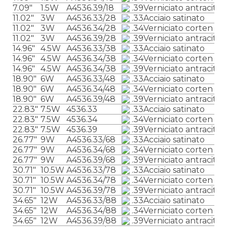
7.09″
1.5W
A4536.39/18
.39
Verniciato antracite
11.02″
3W
A4536.33/28
.33
Acciaio satinato
11.02″
3W
A4536.34/28
.34
Verniciato corten
11.02″
3W
A4536.39/28
.39
Verniciato antracite
14.96″
4.5W
A4536.33/38
.33
Acciaio satinato
14.96″
4.5W
A4536.34/38
.34
Verniciato corten
14.96″
4.5W
A4536.34/38
.39
Verniciato antracite
18.90″
6W
A4536.33/48
.33
Acciaio satinato
18.90″
6W
A4536.34/48
.34
Verniciato corten
18.90″
6W
A4536.39/48
.39
Verniciato antracite
22.83″
7.5W
4536.33
.33
Acciaio satinato
22.83″
7.5W
4536.34
.34
Verniciato corten
22.83″
7.5W
4536.39
.39
Verniciato antracite
26.77″
9W
A4536.33/68
.33
Acciaio satinato
26.77″
9W
A4536.34/68
.34
Verniciato corten
26.77″
9W
A4536.39/68
.39
Verniciato antracite
30.71″
10.5W
A4536.33/78
.33
Acciaio satinato
30.71″
10.5W
A4536.34/78
.34
Verniciato corten
30.71″
10.5W
A4536.39/78
.39
Verniciato antracite
34.65″
12W
A4536.33/88
.33
Acciaio satinato
34.65″
12W
A4536.34/88
.34
Verniciato corten
34.65″
12W
A4536.39/88
.39
Verniciato antracite