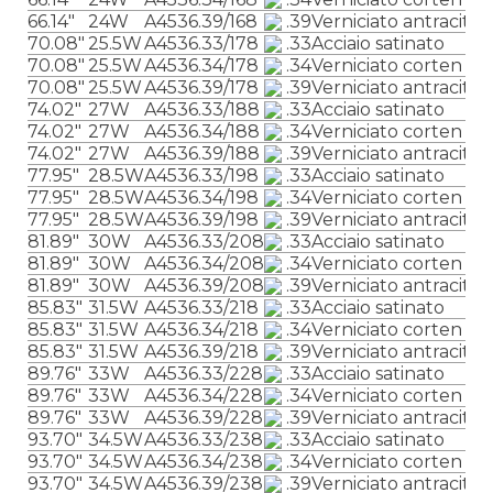
66.14″
24W
A4536.39/168
.39
Verniciato antracite
70.08″
25.5W
A4536.33/178
.33
Acciaio satinato
70.08″
25.5W
A4536.34/178
.34
Verniciato corten
70.08″
25.5W
A4536.39/178
.39
Verniciato antracite
74.02″
27W
A4536.33/188
.33
Acciaio satinato
74.02″
27W
A4536.34/188
.34
Verniciato corten
74.02″
27W
A4536.39/188
.39
Verniciato antracite
77.95″
28.5W
A4536.33/198
.33
Acciaio satinato
77.95″
28.5W
A4536.34/198
.34
Verniciato corten
77.95″
28.5W
A4536.39/198
.39
Verniciato antracite
81.89″
30W
A4536.33/208
.33
Acciaio satinato
81.89″
30W
A4536.34/208
.34
Verniciato corten
81.89″
30W
A4536.39/208
.39
Verniciato antracite
85.83″
31.5W
A4536.33/218
.33
Acciaio satinato
85.83″
31.5W
A4536.34/218
.34
Verniciato corten
85.83″
31.5W
A4536.39/218
.39
Verniciato antracite
89.76″
33W
A4536.33/228
.33
Acciaio satinato
89.76″
33W
A4536.34/228
.34
Verniciato corten
89.76″
33W
A4536.39/228
.39
Verniciato antracite
93.70″
34.5W
A4536.33/238
.33
Acciaio satinato
93.70″
34.5W
A4536.34/238
.34
Verniciato corten
93.70″
34.5W
A4536.39/238
.39
Verniciato antracite