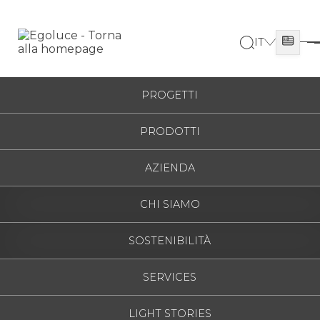
IT
ITALIANO
HOME
/
PRODOTTI
/
WANDA
ESPAÑOL
PROGETTI
ENGLISH
PRODOTTI
FRANÇAIS
DEUTSCH
AZIENDA
РУССКИЙ
CHI SIAMO
IN
DOOR
SOSTENIBILITÀ
OUT
DOOR
Wanda
SERVICES
Design Lux Studio
LIGHT STORIES