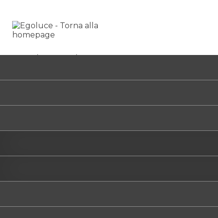
HOME
/
PRODOTTI
/
TULIPANO