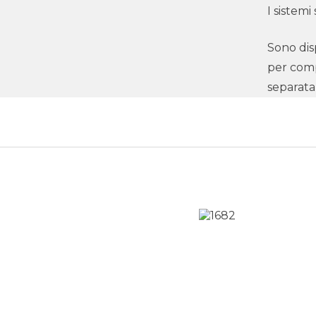
I sistemi
Sono disp
per comp
separat