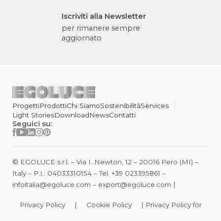
Iscriviti alla Newsletter
per rimanere sempre
aggiornato
Progetti
Prodotti
Chi Siamo
Sostenibilità
Services
Light Stories
Download
News
Contatti
Seguici su:
© EGOLUCE s.r.l. – Via I. Newton, 12 – 20016 Pero (MI) –
Italy – P.I.: 04033310154 – Tel.
+39 023395861
–
infoitalia@egoluce.com
–
export@egoluce.com
|
Privacy Policy
|
Cookie Policy
|
Privacy Policy for