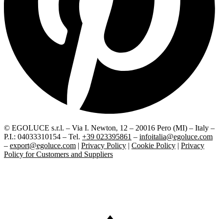
© EGOLUCE s.r.l. – Via I. Newton, 12 – 20016 Pero (MI) – Italy –
P.I.: 04033310154 – Tel.
+39 023395861
–
infoitalia@egoluce.com
–
export@egoluce.com
|
Privacy Policy
|
Cookie Policy
|
Privacy
Policy for Customers and Suppliers