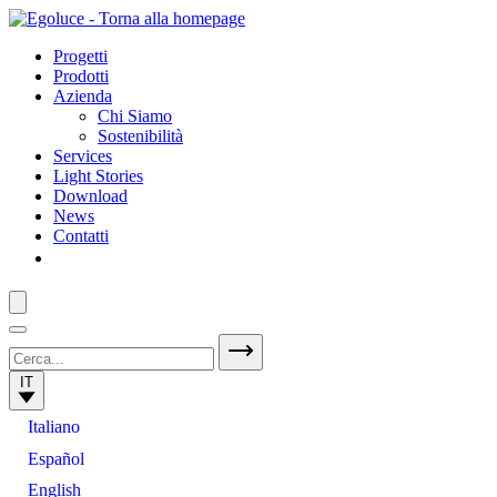
Progetti
Prodotti
Azienda
Chi Siamo
Sostenibilità
Services
Light Stories
Download
News
Contatti
IT
Italiano
Español
English