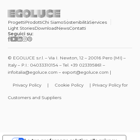
Progetti
Prodotti
Chi Siamo
Sostenibilità
Services
Light Stories
Download
News
Contatti
Seguici su:
© EGOLUCE s.r.l. – Via I. Newton, 12 – 20016 Pero (MI) –
Italy – P.I.: 04033310154 – Tel.
+39 023395861
–
infoitalia@egoluce.com
–
export@egoluce.com
|
Privacy Policy
|
Cookie Policy
|
Privacy Policy for
Customers and Suppliers