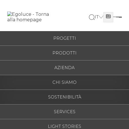
IT
ITALIANO
HOME
/
PROGETTI
/
CASA PRIVATA
ESPAÑOL
PROGETTI
ENGLISH
PRODOTTI
Casa Privata
FRANÇAIS
DEUTSCH
MILANO - ITALY - 2026
AZIENDA
РУССКИЙ
CHI SIAMO
SOSTENIBILITÀ
SERVICES
LIGHT STORIES