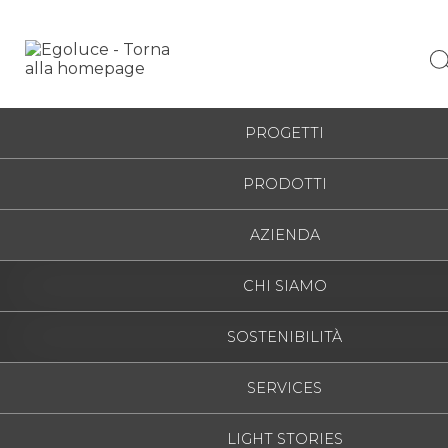
ITALIANO
HOME
/
JOY
/
4672
ESPAÑO
PROGETTI
ENGLISH
PRODOTTI
FRANÇAI
DEUTSC
AZIENDA
РУССКИ
CHI SIAMO
Joy
SOSTENIBILITÀ
SERVICES
4672
1.34 inch
Seleziona la finitura e la tipologia di lampade per
LIGHT STORIES