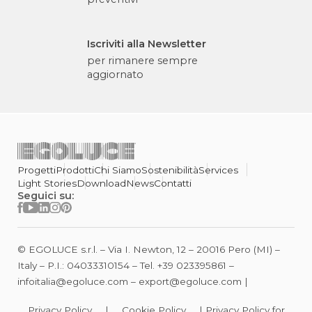
Iscriviti alla Newsletter
per rimanere sempre
aggiornato
Progetti
Prodotti
Chi Siamo
Sostenibilità
Services
Light Stories
Download
News
Contatti
Seguici su:
© EGOLUCE s.r.l. – Via I. Newton, 12 – 20016 Pero (MI) –
Italy – P.I.: 04033310154 – Tel.
+39 023395861
–
infoitalia@egoluce.com
–
export@egoluce.com
|
Privacy Policy
|
Cookie Policy
|
Privacy Policy for