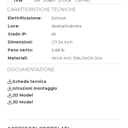
/XW
3W
306lm
2700K
CRI>90
CARATTERISTICHE TECNICHE
Elettrificazione:
500mA
Luce:
diretta/indiretta
Grado IP:
65
Dimensioni:
1.34 inch
Peso netto:
0.68 lb
Materiali:
INOX AISI 316L/INOX 304
DOCUMENTAZIONE
Scheda tecnica
Istruzioni montaggio
2D Model
3D Model