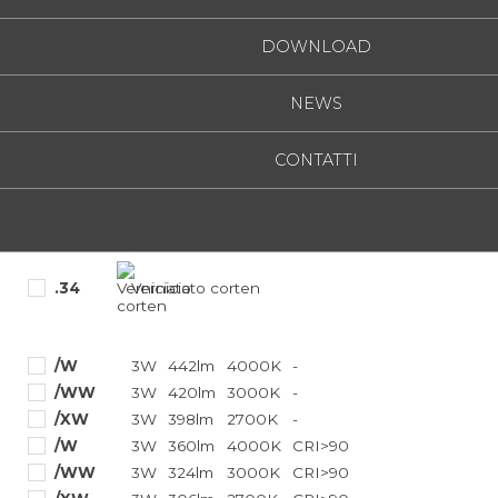
conoscere il codice corrispondente
DOWNLOAD
.06
Verde
NEWS
.01
Bianco
CONTATTI
.02
Nero
.33
Acciaio satinato
.34
Verniciato corten
/W
3W
442lm
4000K
-
/WW
3W
420lm
3000K
-
/XW
3W
398lm
2700K
-
/W
3W
360lm
4000K
CRI>90
/WW
3W
324lm
3000K
CRI>90