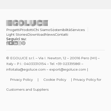
Progetti
Prodotti
Chi Siamo
Sostenibilità
Services
Light Stories
Download
News
Contatti
Seguici su:
© EGOLUCE s.r.l. – Via I. Newton, 12 – 20016 Pero (MI) –
Italy – P.I.: 04033310154 – Tel.
+39 023395861
–
infoitalia@egoluce.com
–
export@egoluce.com
|
Privacy Policy
|
Cookie Policy
|
Privacy Policy for
Customers and Suppliers