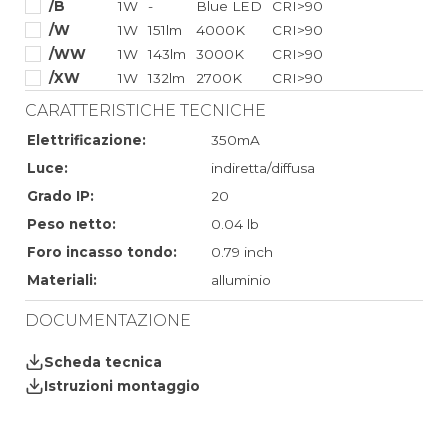
/B
1W
-
Blue LED
CRI>90
/W
1W
151lm
4000K
CRI>90
/WW
1W
143lm
3000K
CRI>90
/XW
1W
132lm
2700K
CRI>90
CARATTERISTICHE TECNICHE
Elettrificazione:
350mA
Luce:
indiretta/diffusa
Grado IP:
20
Peso netto:
0.04 lb
Foro incasso tondo:
0.79 inch
Materiali:
alluminio
DOCUMENTAZIONE
Scheda tecnica
Istruzioni montaggio