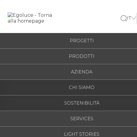
IT
ITALIANO
HOME
/
CRUISE
/
6382
ESPAÑOL
PROGETTI
ENGLISH
PRODOTTI
FRANÇAIS
DEUTSCH
AZIENDA
РУССКИЙ
CHI SIAMO
SOSTENIBILITÀ
SERVICES
LIGHT STORIES