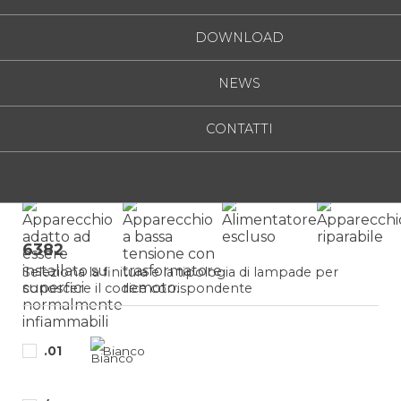
DOWNLOAD
NEWS
CONTATTI
Cruise
6382
Seleziona la finitura e la tipologia di lampade per
conoscere il codice corrispondente
.01
Bianco