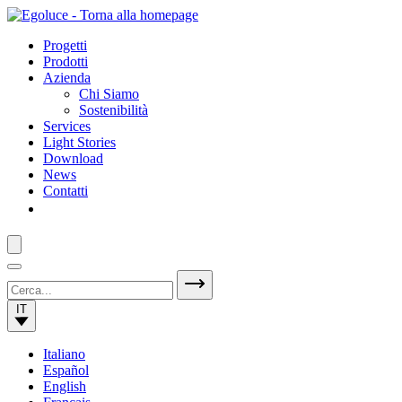
Progetti
Prodotti
Azienda
Chi Siamo
Sostenibilità
Services
Light Stories
Download
News
Contatti
IT
Italiano
Español
English