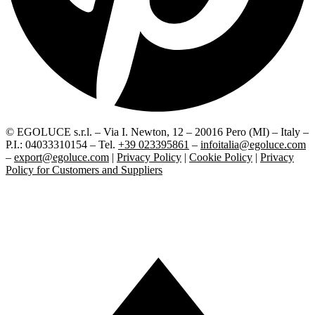
© EGOLUCE s.r.l. – Via I. Newton, 12 – 20016 Pero (MI) – Italy –
P.I.: 04033310154 – Tel.
+39 023395861
–
infoitalia@egoluce.com
–
export@egoluce.com
|
Privacy Policy
|
Cookie Policy
|
Privacy
Policy for Customers and Suppliers