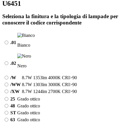
U6451
Seleziona la finitura e la tipologia di lampade per
conoscere il codice corrispondente
.01
Bianco
.02
Nero
/W
8.7W
1353lm
4000K
CRI>90
/WW
8.7W
1303lm
3000K
CRI>90
/XW
8.7W
1244lm
2700K
CRI>90
25
Grado ottico
48
Grado ottico
ST
Grado ottico
63
Grado ottico