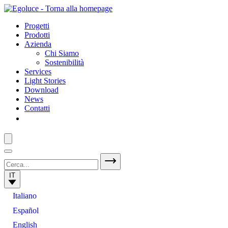
Progetti
Prodotti
Azienda
Chi Siamo
Sostenibilità
Services
Light Stories
Download
News
Contatti
IT
Italiano
Español
English