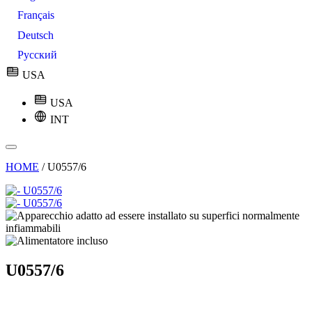
Français
Deutsch
Русский
USA
USA
INT
HOME
/
U0557/6
U0557/6