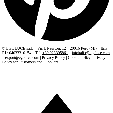
© EGOLUCE s.r.l. – Via I. Newton, 12 – 20016 Pero (MI) – Italy –
P.I.: 04033310154 – Tel.
+39 023395861
–
infoitalia@egoluce.com
–
export@egoluce.com
|
Privacy Policy
|
Cookie Policy
|
Privacy
Policy for Customers and Suppliers