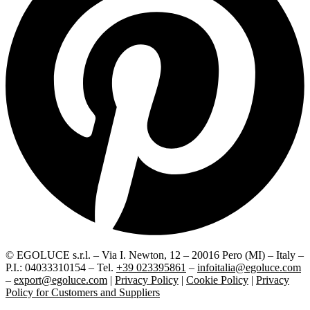
© EGOLUCE s.r.l. – Via I. Newton, 12 – 20016 Pero (MI) – Italy –
P.I.: 04033310154 – Tel.
+39 023395861
–
infoitalia@egoluce.com
–
export@egoluce.com
|
Privacy Policy
|
Cookie Policy
|
Privacy
Policy for Customers and Suppliers