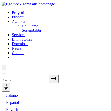
Progetti
Prodotti
Azienda
Chi Siamo
Sostenibilità
Services
Light Stories
Download
News
Contatti
IT
Italiano
Español
English