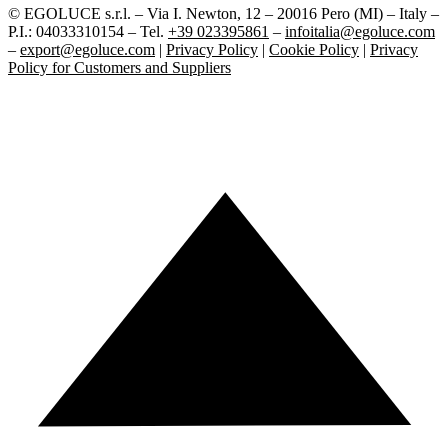
© EGOLUCE s.r.l. – Via I. Newton, 12 – 20016 Pero (MI) – Italy –
P.I.: 04033310154 – Tel.
+39 023395861
–
infoitalia@egoluce.com
–
export@egoluce.com
|
Privacy Policy
|
Cookie Policy
|
Privacy
Policy for Customers and Suppliers