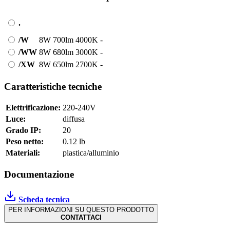
.
/W
8W
700lm
4000K
-
/WW
8W
680lm
3000K
-
/XW
8W
650lm
2700K
-
Caratteristiche tecniche
Elettrificazione:
220-240V
Luce:
diffusa
Grado IP:
20
Peso netto:
0.12 lb
Materiali:
plastica/alluminio
Documentazione
Scheda tecnica
PER INFORMAZIONI SU QUESTO PRODOTTO
CONTATTACI