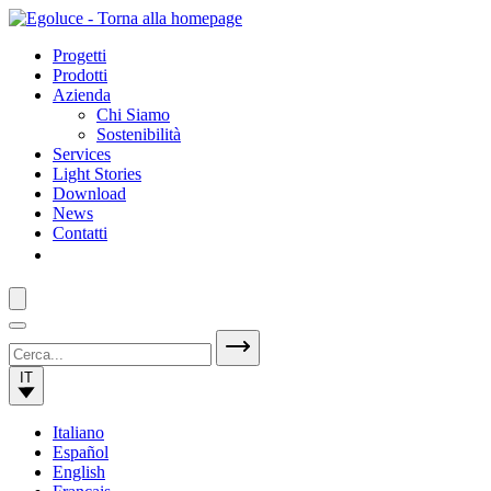
Progetti
Prodotti
Azienda
Chi Siamo
Sostenibilità
Services
Light Stories
Download
News
Contatti
IT
Italiano
Español
English