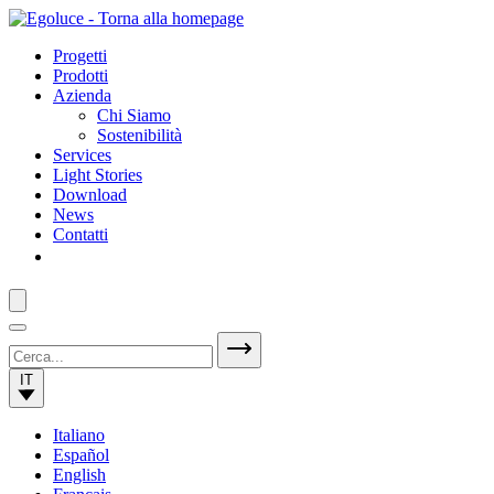
Progetti
Prodotti
Azienda
Chi Siamo
Sostenibilità
Services
Light Stories
Download
News
Contatti
IT
Italiano
Español
English