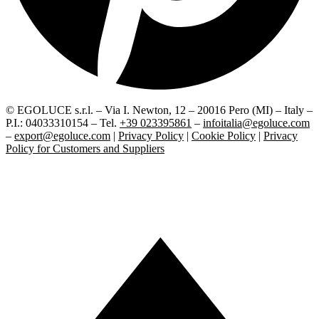
© EGOLUCE s.r.l. – Via I. Newton, 12 – 20016 Pero (MI) – Italy –
P.I.: 04033310154 – Tel.
+39 023395861
–
infoitalia@egoluce.com
–
export@egoluce.com
|
Privacy Policy
|
Cookie Policy
|
Privacy
Policy for Customers and Suppliers