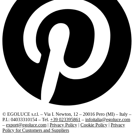
© EGOLUCE s.r.l. – Via I. Newton, 12 – 20016 Pero (MI) – Italy –
P.I.: 04033310154 – Tel.
+39 023395861
–
infoitalia@egoluce.com
–
export@egoluce.com
|
Privacy Policy
|
Cookie Policy
|
Privacy
Policy for Customers and Suppliers