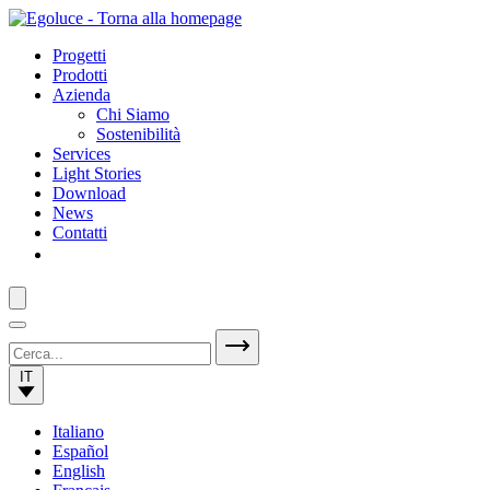
Progetti
Prodotti
Azienda
Chi Siamo
Sostenibilità
Services
Light Stories
Download
News
Contatti
IT
Italiano
Español
English