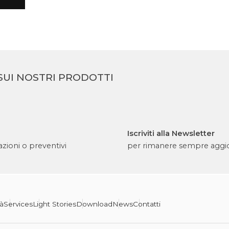
SUI NOSTRI PRODOTTI
Iscriviti alla Newsletter
zioni o preventivi
per rimanere sempre aggi
tà
Services
Light Stories
Download
News
Contatti