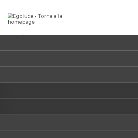
HOME
/
0988