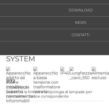
DOWNLOAD
NEWS
CONTATTI
LANCIA TONDA CAVO
SYSTEM
1172
19.69 inch
Seleziona la finitura e la tipologia di lampade per
conoscere il codice corrispondente