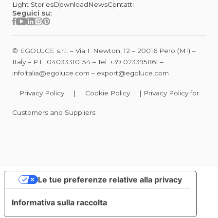
Light Stories
Download
News
Contatti
Seguici su:
© EGOLUCE s.r.l. – Via I. Newton, 12 – 20016 Pero (MI) –
Italy – P.I.: 04033310154 – Tel.
+39 023395861
–
infoitalia@egoluce.com
–
export@egoluce.com
|
Privacy Policy
|
Cookie Policy
|
Privacy Policy for
Customers and Suppliers
Le tue preferenze relative alla privacy
Informativa sulla raccolta