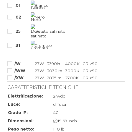
.01
Bianco
.02
Nero
.25
Dorato satinato
.31
Cromato
/W
27W
3390lm
4000K
CRI>90
/WW
27W
3030lm
3000K
CRI>90
/XW
27W
2835lm
2700K
CRI>90
CARATTERISTICHE TECNICHE
Elettrificazione:
24Vdc
Luce:
diffusa
Grado IP:
40
Dimensioni:
19.69 inch
Peso netto:
1.10 lb