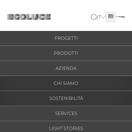
IT
ITALIANO
HOME
/
UNIDEA
/
1601
ESPAÑOL
PROGETTI
ENGLISH
PRODOTTI
FRANÇAIS
DEUTSCH
AZIENDA
РУССКИЙ
CHI SIAMO
SOSTENIBILITÀ
SERVICES
LIGHT STORIES