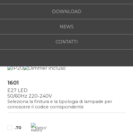
DOWNLOAD
NEWS
CONTATTI
UNIDEA
1601
E27 LED
50/60Hz 220-240V
Seleziona la finitura e la tipologia di lampade per
conoscere il codice corrispondente
.70
Retro'