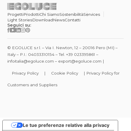
Progetti
Prodotti
Chi Siamo
Sostenibilità
Services
Light Stories
Download
News
Contatti
Seguici su:
© EGOLUCE s.r.l. – Via I. Newton, 12 – 20016 Pero (MI) –
Italy – P.I.: 04033310154 – Tel.
+39 023395861
–
infoitalia@egoluce.com
–
export@egoluce.com
|
Privacy Policy
|
Cookie Policy
|
Privacy Policy for
Customers and Suppliers
Le tue preferenze relative alla privacy