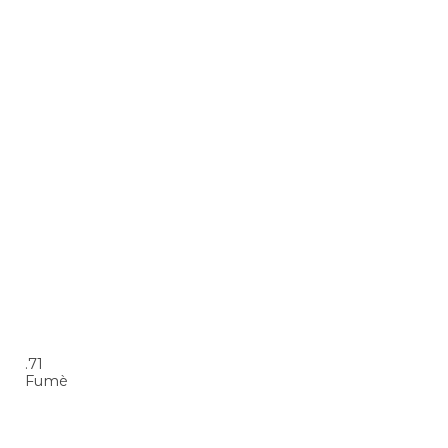
.71
Fumè