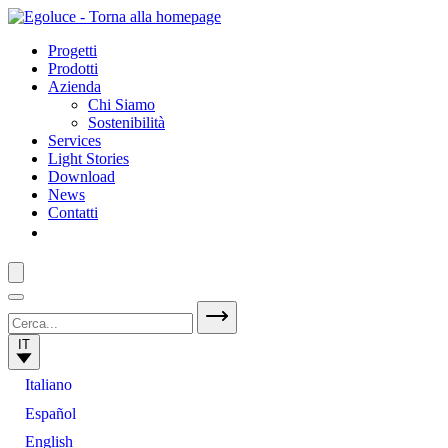
Progetti
Prodotti
Azienda
Chi Siamo
Sostenibilità
Services
Light Stories
Download
News
Contatti
IT
Italiano
Español
English