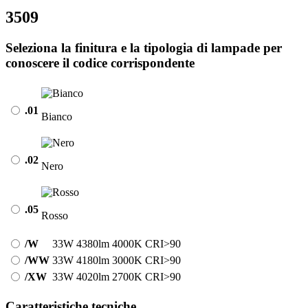
3509
Seleziona la finitura e la tipologia di lampade per
conoscere il codice corrispondente
.01
Bianco
.02
Nero
.05
Rosso
/W
33W
4380lm
4000K
CRI>90
/WW
33W
4180lm
3000K
CRI>90
/XW
33W
4020lm
2700K
CRI>90
Caratteristiche tecniche