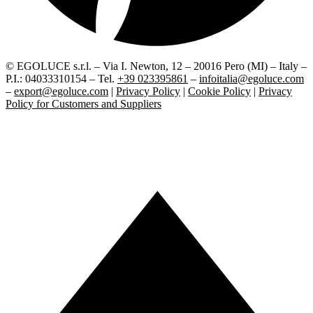
© EGOLUCE s.r.l. – Via I. Newton, 12 – 20016 Pero (MI) – Italy –
P.I.: 04033310154 – Tel.
+39 023395861
–
infoitalia@egoluce.com
–
export@egoluce.com
|
Privacy Policy
|
Cookie Policy
|
Privacy
Policy for Customers and Suppliers