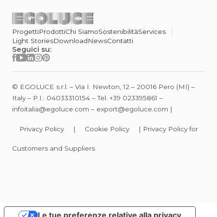
Progetti
Prodotti
Chi Siamo
Sostenibilità
Services
Light Stories
Download
News
Contatti
Seguici su:
© EGOLUCE s.r.l. – Via I. Newton, 12 – 20016 Pero (MI) –
Italy – P.I.: 04033310154 – Tel.
+39 023395861
–
infoitalia@egoluce.com
–
export@egoluce.com
|
Privacy Policy
|
Cookie Policy
|
Privacy Policy for
Customers and Suppliers
Le tue preferenze relative alla privacy