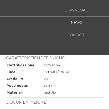
DOWNLOAD
.01
Bianco
NEWS
.02
Nero
CONTATTI
/W
33W
4380lm
4000K
CRI>90
/WW
33W
4180lm
3000K
CRI>90
/XW
33W
4020lm
2700K
CRI>90
CARATTERISTICHE TECNICHE
Elettrificazione:
220-240V
Luce:
indiretta/diffusa
Grado IP:
20
Peso netto:
13.89 lb
Materiali:
metallo
DOCUMENTAZIONE