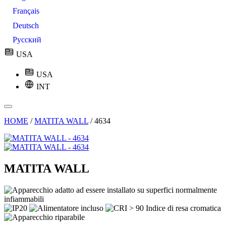
Français
Deutsch
Русский
USA
USA
INT
HOME
/
MATITA WALL
/
4634
MATITA WALL