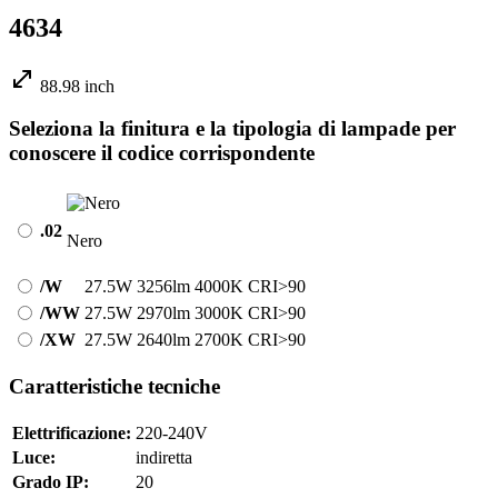
4634
88.98 inch
Seleziona la finitura e la tipologia di lampade per
conoscere il codice corrispondente
.02
Nero
/W
27.5W
3256lm
4000K
CRI>90
/WW
27.5W
2970lm
3000K
CRI>90
/XW
27.5W
2640lm
2700K
CRI>90
Caratteristiche tecniche
Elettrificazione:
220-240V
Luce:
indiretta
Grado IP:
20