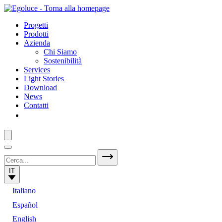
Progetti
Prodotti
Azienda
Chi Siamo
Sostenibilità
Services
Light Stories
Download
News
Contatti
IT
Italiano
Español
English