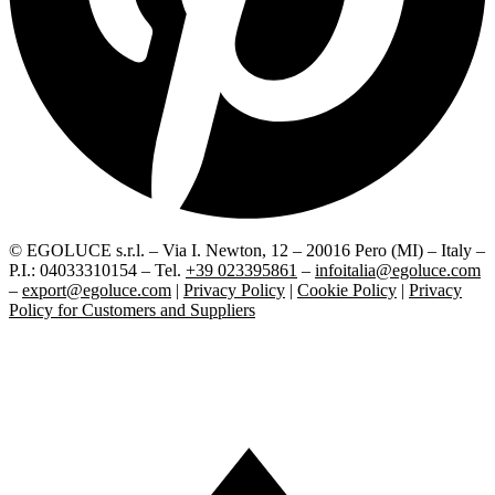
© EGOLUCE s.r.l. – Via I. Newton, 12 – 20016 Pero (MI) – Italy –
P.I.: 04033310154 – Tel.
+39 023395861
–
infoitalia@egoluce.com
–
export@egoluce.com
|
Privacy Policy
|
Cookie Policy
|
Privacy
Policy for Customers and Suppliers