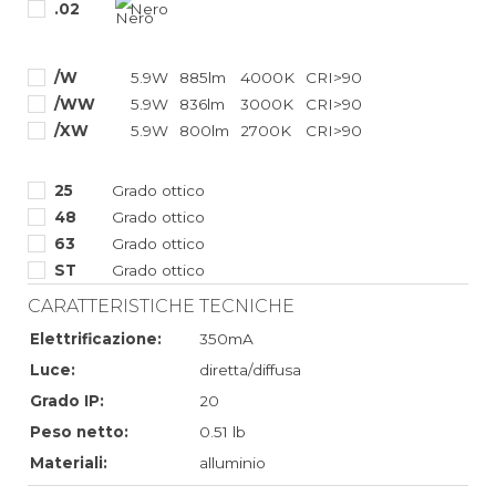
.02
Nero
/W
5.9W
885lm
4000K
CRI>90
/WW
5.9W
836lm
3000K
CRI>90
/XW
5.9W
800lm
2700K
CRI>90
25
Grado ottico
48
Grado ottico
63
Grado ottico
ST
Grado ottico
CARATTERISTICHE TECNICHE
Elettrificazione:
350mA
Luce:
diretta/diffusa
Grado IP:
20
Peso netto:
0.51 lb
Materiali:
alluminio