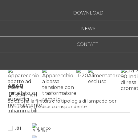
DOWNLOAD
NEWS
CONTATTI
IRIS SPOT
4640
3.94 inch
Seleziona la finitura e la tipologia di lampade per
conoscere il codice corrispondente
.01
Bianco