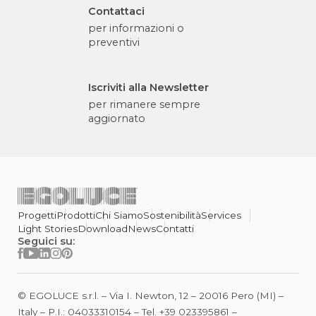
Contattaci
per informazioni o
preventivi
Iscriviti alla Newsletter
per rimanere sempre
aggiornato
Progetti
Prodotti
Chi Siamo
Sostenibilità
Services
Light Stories
Download
News
Contatti
Seguici su:
© EGOLUCE s.r.l. – Via I. Newton, 12 – 20016 Pero (MI) –
Italy – P.I.: 04033310154 – Tel.
+39 023395861
–