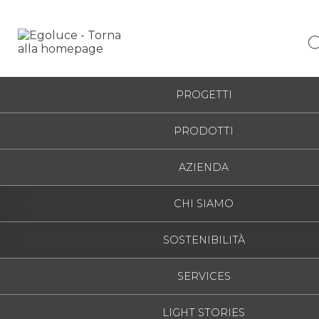
ITALIAN
HOME
/
IRIS SPOT
/
4640
ESPAÑO
PROGETTI
ENGLIS
PRODOTTI
FRANÇAI
DEUTSC
AZIENDA
РУССКИ
CHI SIAMO
SOSTENIBILITÀ
SERVICES
LIGHT STORIES