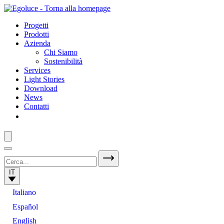
Progetti
Prodotti
Azienda
Chi Siamo
Sostenibilità
Services
Light Stories
Download
News
Contatti
IT
Italiano
Español
English