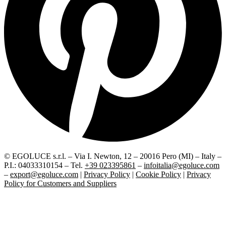
© EGOLUCE s.r.l. – Via I. Newton, 12 – 20016 Pero (MI) – Italy –
P.I.: 04033310154 – Tel.
+39 023395861
–
infoitalia@egoluce.com
–
export@egoluce.com
|
Privacy Policy
|
Cookie Policy
|
Privacy
Policy for Customers and Suppliers