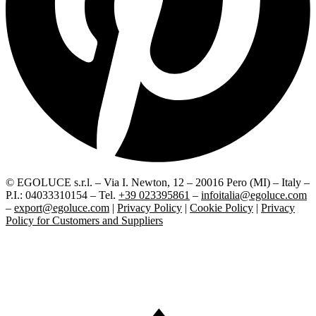
© EGOLUCE s.r.l. – Via I. Newton, 12 – 20016 Pero (MI) – Italy –
P.I.: 04033310154 – Tel.
+39 023395861
–
infoitalia@egoluce.com
–
export@egoluce.com
|
Privacy Policy
|
Cookie Policy
|
Privacy
Policy for Customers and Suppliers