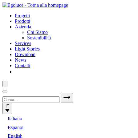
Progetti
Prodotti
Azienda
Chi Siamo
Sostenibilità
Services
Light Stories
Download
News
Contatti
IT
Italiano
Español
English