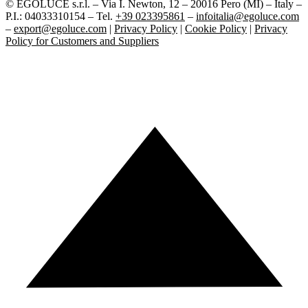
© EGOLUCE s.r.l. – Via I. Newton, 12 – 20016 Pero (MI) – Italy –
P.I.: 04033310154 – Tel.
+39 023395861
–
infoitalia@egoluce.com
–
export@egoluce.com
|
Privacy Policy
|
Cookie Policy
|
Privacy
Policy for Customers and Suppliers