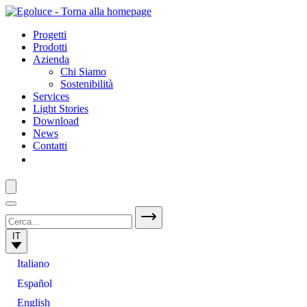
Progetti
Prodotti
Azienda
Chi Siamo
Sostenibilità
Services
Light Stories
Download
News
Contatti
IT
Italiano
Español
English