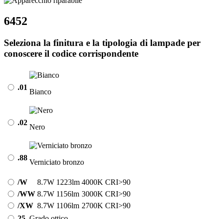
6452
Seleziona la finitura e la tipologia di lampade per
conoscere il codice corrispondente
.01
Bianco
.02
Nero
.88
Verniciato bronzo
/W
8.7W
1223lm
4000K
CRI>90
/WW
8.7W
1156lm
3000K
CRI>90
/XW
8.7W
1106lm
2700K
CRI>90
25
Grado ottico