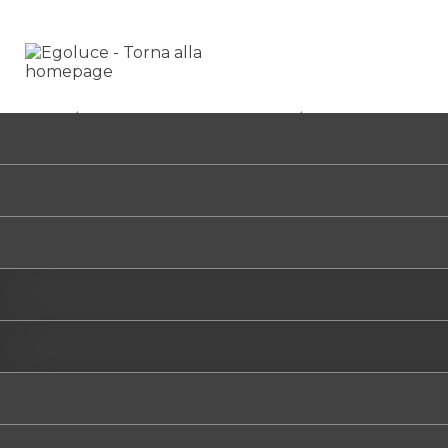
HOME
/
GEKO MINI ADJUSTABLE GU10
/
6681