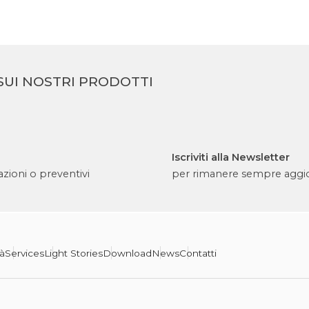
SUI NOSTRI PRODOTTI
Iscriviti alla Newsletter
zioni o preventivi
per rimanere sempre aggi
tà
Services
Light Stories
Download
News
Contatti