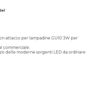
del
a con attacco per lampadine GU10 3W per
 al commerciale.
izzo delle moderne sorgenti LED da ordinare