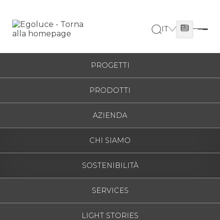
IT
ITALIANO
HOME
/
7366
ESPAÑOL
PROGETTI
ENGLISH
PRODOTTI
FRANÇAIS
DEUTSCH
AZIENDA
РУССКИЙ
CHI SIAMO
SOSTENIBILITÀ
SERVICES
LIGHT STORIES