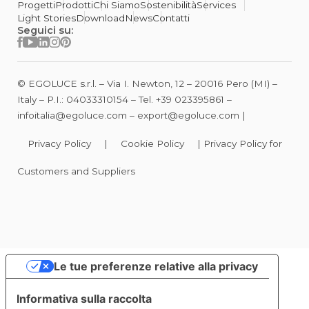
Progetti
Prodotti
Chi Siamo
Sostenibilità
Services
Light Stories
Download
News
Contatti
Seguici su:
© EGOLUCE s.r.l. – Via I. Newton, 12 – 20016 Pero (MI) –
Italy – P.I.: 04033310154 – Tel.
+39 023395861
–
infoitalia@egoluce.com
–
export@egoluce.com
|
Privacy Policy
|
Cookie Policy
|
Privacy Policy for
Customers and Suppliers
Le tue preferenze relative alla privacy
Informativa sulla raccolta