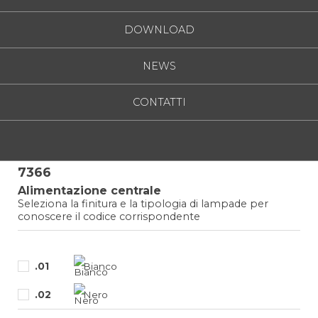
DOWNLOAD
NEWS
CONTATTI
7366
Alimentazione centrale
Seleziona la finitura e la tipologia di lampade per
conoscere il codice corrispondente
.01
Bianco
.02
Nero