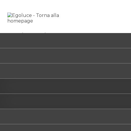
HOME
/
PROGETTI
/
RISTORANTE A PRAGA - REP. CECA
Ristorante a Praga - 
PRAGUE CZECH REPUBLIC - 2023