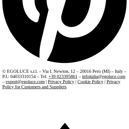
© EGOLUCE s.r.l. – Via I. Newton, 12 – 20016 Pero (MI) – Italy –
P.I.: 04033310154 – Tel.
+39 023395861
–
infoitalia@egoluce.com
–
export@egoluce.com
|
Privacy Policy
|
Cookie Policy
|
Privacy
Policy for Customers and Suppliers