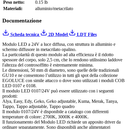
Peso netto:
0.15 lb
Materiali:
alluminio/metacrilato
Documentazione
Scheda tecnica
2D Model
LDT Files
Modulo LED a 24V a luce diffusa, con struttura in alluminio e
schermo diffusore in metacrilato opalino.
La particolarità di questo modulo ad alta efficienza è il ridotto
spessore del corpo, solo 2,5 cm, che lo rendono utilissimo laddove
l'altezza del controsoffitto è estremamente minima.
Le dimensioni, 50 mm di diametro, sono quelle delle tradizionali
GU10 e ne consentono l’utilizzo in tutti gli spot della collezione
EGOLUCE con simile attacco o dove sono utilizzati i moduli COB
LED 0107 e 0108.
Il modulo LED 0107/24V può essere utilizzato con i seguenti
prodotti:
Alya, Easy, Edy, Geko, Geko adjustable, Kuma, Merak, Tanya,
Tappo, Tappo adjustable, Tappo quadro
Il modulo 0107/24V è disponibile a catalogo con differenti
temperature di colore: 2700K, 3000K e 4000K.
Il funzionamento del Modulo LED richiede un apposito driver da
ordinare separatamente. Sono disponibili anche alimentatori