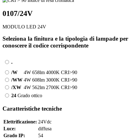
0107/24V
MODULO LED 24V
Seleziona la finitura e la tipologia di lampade per
conoscere il codice corrispondente
.
/W
4W
658lm
4000K
CRI>90
/WW
4W
608lm
3000K
CRI>90
/XW
4W
562lm
2700K
CRI>90
24
Grado ottico
Caratteristiche tecniche
Elettrificazione:
24Vdc
Luce:
diffusa
Grado IP:
54