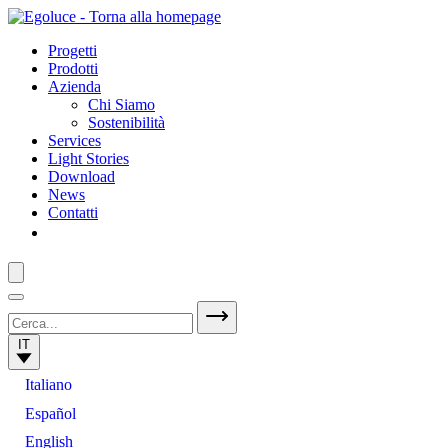
Progetti
Prodotti
Azienda
Chi Siamo
Sostenibilità
Services
Light Stories
Download
News
Contatti
IT
Italiano
Español
English