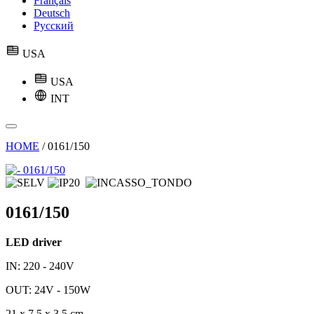
Français
Deutsch
Русский
USA
USA
INT
HOME
/
0161/150
0161/150
LED driver
IN: 220 - 240V
OUT: 24V - 150W
21 x 7,5 x 3,5 cm