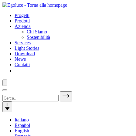
Progetti
Prodotti
Azienda
Chi Siamo
Sostenibilità
Services
Light Stories
Download
News
Contatti
IT
Italiano
Español
English