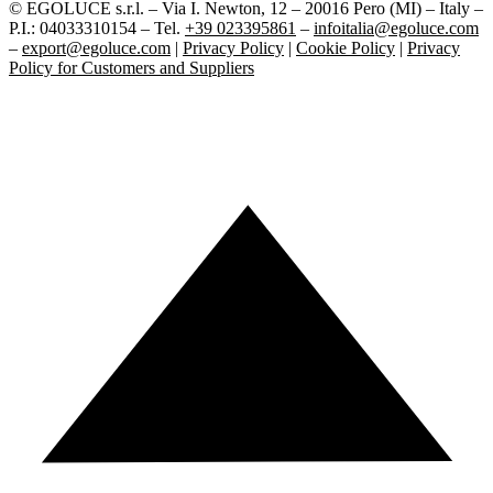
© EGOLUCE s.r.l. – Via I. Newton, 12 – 20016 Pero (MI) – Italy –
P.I.: 04033310154 – Tel.
+39 023395861
–
infoitalia@egoluce.com
–
export@egoluce.com
|
Privacy Policy
|
Cookie Policy
|
Privacy
Policy for Customers and Suppliers