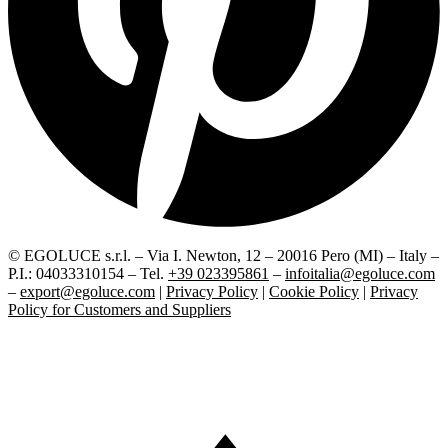
© EGOLUCE s.r.l. – Via I. Newton, 12 – 20016 Pero (MI) – Italy –
P.I.: 04033310154 – Tel.
+39 023395861
–
infoitalia@egoluce.com
–
export@egoluce.com
|
Privacy Policy
|
Cookie Policy
|
Privacy
Policy for Customers and Suppliers