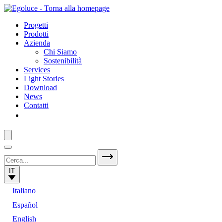
Progetti
Prodotti
Azienda
Chi Siamo
Sostenibilità
Services
Light Stories
Download
News
Contatti
IT
Italiano
Español
English