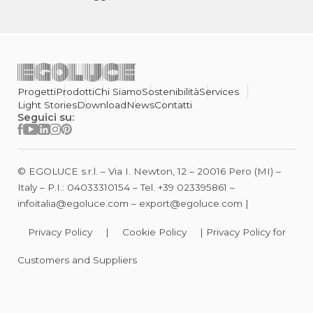
Progetti
Prodotti
Chi Siamo
Sostenibilità
Services
Light Stories
Download
News
Contatti
Seguici su:
© EGOLUCE s.r.l. – Via I. Newton, 12 – 20016 Pero (MI) –
Italy – P.I.: 04033310154 – Tel.
+39 023395861
–
infoitalia@egoluce.com
–
export@egoluce.com
|
Privacy Policy
|
Cookie Policy
|
Privacy Policy for
Customers and Suppliers