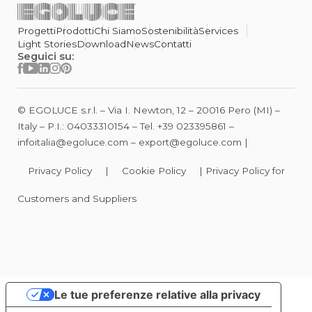
Progetti
Prodotti
Chi Siamo
Sostenibilità
Services
Light Stories
Download
News
Contatti
Seguici su:
© EGOLUCE s.r.l. – Via I. Newton, 12 – 20016 Pero (MI) –
Italy – P.I.: 04033310154 – Tel.
+39 023395861
–
infoitalia@egoluce.com
–
export@egoluce.com
|
Privacy Policy
|
Cookie Policy
|
Privacy Policy for
Customers and Suppliers
Le tue preferenze relative alla privacy