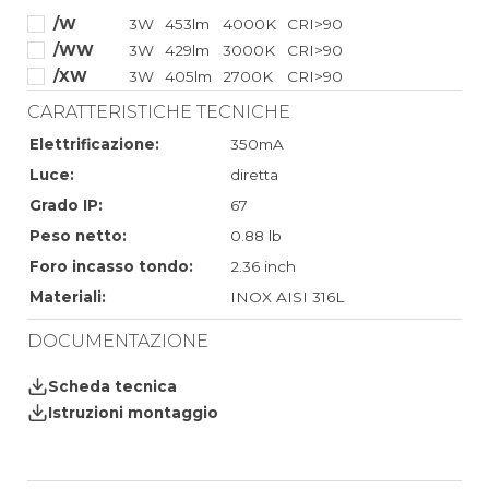
/W
3W
453lm
4000K
CRI>90
/WW
3W
429lm
3000K
CRI>90
/XW
3W
405lm
2700K
CRI>90
CARATTERISTICHE TECNICHE
Elettrificazione:
350mA
Luce:
diretta
Grado IP:
67
Peso netto:
0.88 lb
Foro incasso tondo:
2.36 inch
Materiali:
INOX AISI 316L
DOCUMENTAZIONE
Scheda tecnica
Istruzioni montaggio