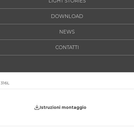
LIGHT STORIES
I>90
I>90
DOWNLOAD
I>90
NEWS
CONTATTI
 316L
Istruzioni montaggio