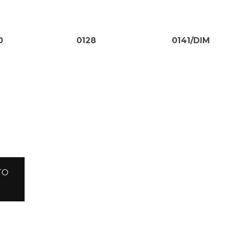
0
0128
0141/DIM
TO